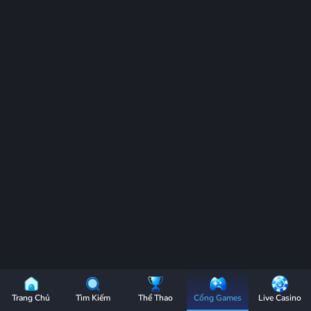
Trang Chủ
Tìm Kiếm
Thể Thao
Cổng Games
Live Casino