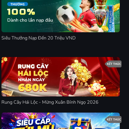
Siêu Thưởng Nạp Đến 20 Triệu VND
Rung Cây Hái Lộc - Mừng Xuân Bính Ngọ 2026