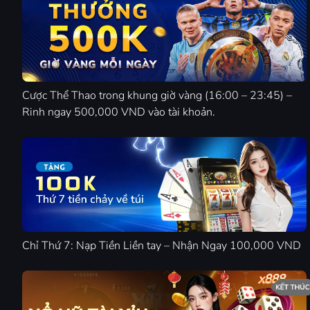
Cược Thể Thao trong khung giờ vàng (16:00 – 23:45) –
Rinh ngay 500,000 VND vào tài khoản.
Chỉ Thứ 7: Nạp Tiền Liền tay – Nhận Ngay 100,000 VND