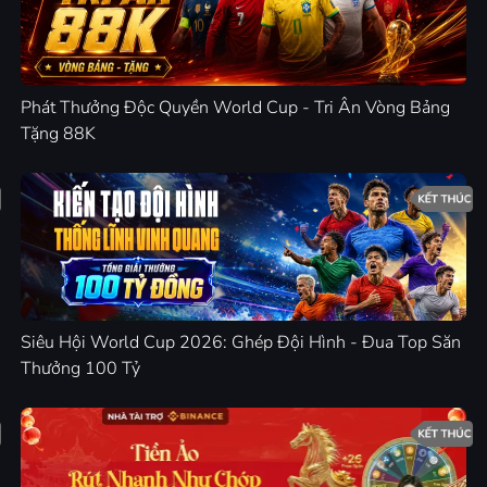
Phát Thưởng Độc Quyền World Cup - Tri Ân Vòng Bảng
Tặng 88K
Siêu Hội World Cup 2026: Ghép Đội Hình - Đua Top Săn
Thưởng 100 Tỷ