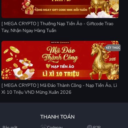
[ MEGA CRYPTO ] Thưởng Nạp Tiền Ảo - Giftcode Trao
Tay, Nhận Ngay Hàng Tuần
[ MEGA CRYPTO ] Mã Đáo Thành Công - Nạp Tiền Ảo, Lì
Xì 10 Triệu VND Mừng Xuân 2026
THANH TOÁN
Bảo mật
Codepay
P2P