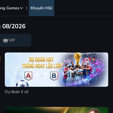
ổng Games
Khuyến Mãi
g 08/2026
VIP
Dự đoán tỉ số