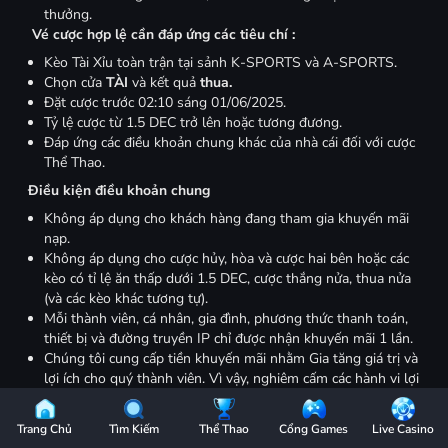
thưởng.
Vé cược hợp lệ cần đáp ứng các tiêu chí :
Kèo Tài Xỉu toàn trận tại sảnh K-SPORTS và A-SPORTS.
Chọn cửa
TÀI
và kết quả
thua.
Đặt cược trước 02:10 sáng 01/06/2025.
Tỷ lệ cược từ 1.5 DEC trở lên hoặc tương đương.
Đáp ứng các điều khoản chung khác của nhà cái đối với cược
Thể Thao.
Điều kiện điều khoản chung
Không áp dụng cho khách hàng đang tham gia khuyến mãi
nạp.
Không áp dụng cho cược hủy, hòa và cược hai bên hoặc các
kèo có tỉ lệ ăn thấp dưới 1.5 DEC, cược thắng nửa, thua nửa
(và các kèo khác tương tự).
Mỗi thành viên, cá nhân, gia đình, phương thức thanh toán,
thiết bị và đường truyền IP chỉ được nhận khuyến mãi 1 lần.
Chúng tôi cung cấp tiền khuyến mãi nhằm Gia tăng giá trị và
lợi ích cho quý thành viên. Vì vậy, nghiêm cấm các hành vi lợi
dụng, cược chéo hoặc đánh bạc chuyên nghiệp theo nhóm
nhằm chuộc lợi từ khuyến mãi của chúng tôi. Chúng tôi có
Trang Chủ
Tìm Kiếm
Thể Thao
Cổng Games
Live Casino
quyền Hủy toàn bộ số tiền thưởng, tiền nạp và khóa tài