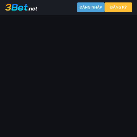
Thể
ĐĂNG NHẬP
ĐĂNG KÝ
Thao
K-
Sports
3BET
Với
Tỷ
Lệ
Kèo
Hấp
Dẫn
và
Mức
Cược
Đa
Dạng