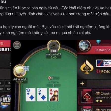
đấu
ững chiến lược cơ bản ngay từ đầu. Các khái niệm như value bett
ng đưa ra quyết định chính xác và tự tin hơn trong mỗi trận đấu.
 hợp lý cho người mới. Bạn vừa có cơ hội trải nghiệm không khí 
ũy kinh nghiệm mà không cần bỏ ra quá nhiều chi phí.