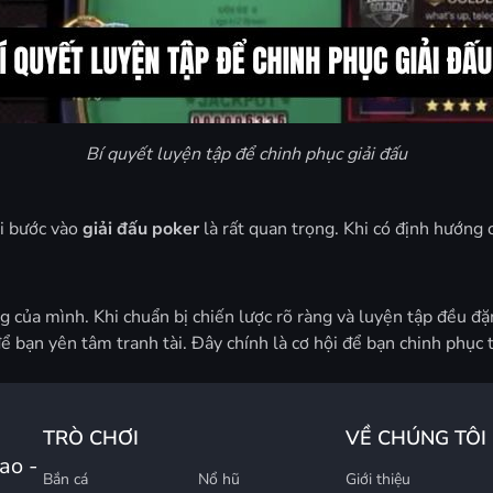
Bí quyết luyện tập để chinh phục giải đấu
hi bước vào
giải đấu poker
là rất quan trọng. Khi có định hướng 
ng của mình. Khi chuẩn bị chiến lược rõ ràng và luyện tập đều đặ
bạn yên tâm tranh tài. Đây chính là cơ hội để bạn chinh phục 
TRÒ CHƠI
VỀ CHÚNG TÔI
ao -
Bắn cá
Nổ hũ
Giới thiệu