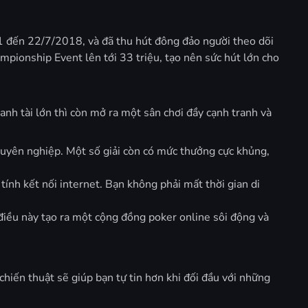
11 đến 22/7/2018, và đã thu hút đông đảo người theo dõi
mpionship Event lên tới 33 triệu, tạo nên sức hút lớn cho
anh tài lớn thì còn mở ra một sân chơi đầy cạnh tranh và
chuyên nghiệp. Một số giải còn có mức thưởng cực khủng,
tính kết nối internet. Bạn không phải mất thời gian di
 điều này tạo ra một cộng đồng poker online sôi động và
chiến thuật sẽ giúp bạn tự tin hơn khi đối đầu với những