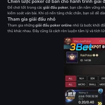
Chiến lược poker cơ bản cho hành trình giải 
Để chơi tốt trong các
giải đấu poker
, bạn cần nắm vững nh
kiểm soát ván bài. Khi có nền tảng chắc chắn, bạn sẽ dễ dà
Tham gia giải đấu nhỏ
Tham gia những
giải đấu poker online
nhỏ là bước khởi đầu
thủ khác nhau. Đây cũng là cách rèn luyện tâm lý và tích l