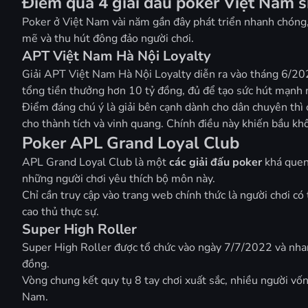
Điểm qua 4 giải đấu poker Việt Nam s
Poker ở Việt Nam vài năm gần đây phát triển nhanh chóng, 
mẽ và thu hút đông đảo người chơi.
APT Việt Nam Hà Nội Loyalty
Giải APT Việt Nam Hà Nội Loyalty diễn ra vào tháng 6/20
tổng tiền thưởng hơn 10 tỷ đồng, đủ để tạo sức hút mạnh 
Điểm đáng chú ý là giải bên cạnh dành cho dân chuyên thì
cho thành tích và vinh quang. Chính điều này khiến bầu khô
Poker APL Grand Loyal Club
APL Grand Loyal Club là một
các giải đấu poker
khá quen
những người chơi yêu thích bộ môn này.
Chỉ cần truy cập vào trang web chính thức là người chơi c
cao thủ thực sự.
Super High Roller
Super High Roller được tổ chức vào ngày 7/7/2022 và nhanh
đồng.
Vòng chung kết quy tụ 8 tay chơi xuất sắc, nhiều người v
Nam.