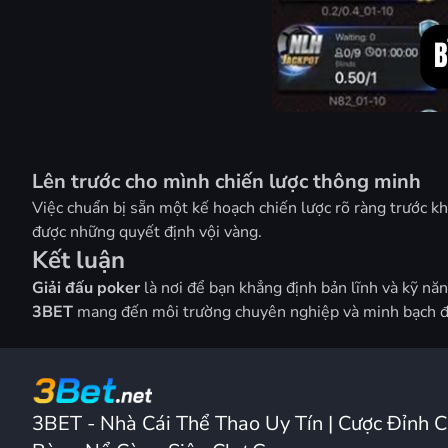
Lên trước cho mình chiến lược thông minh
Việc chuẩn bị sẵn một kế hoạch chiến lược rõ ràng trước k
được những quyết định vội vàng.
Kết luận
Giải đấu poker
là nơi để bạn khẳng định bản lĩnh và kỹ nă
3BET
mang đến môi trường chuyên nghiệp và minh bạch để 
3BET - Nhà Cái Thể Thao Uy Tín | Cược Đỉnh C