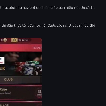
ing, bluffing hay pot odds sẽ giúp bạn hiểu rõ hơn cách
thi đấu thực tế, vừa học hỏi được cách chơi của nhiều đối