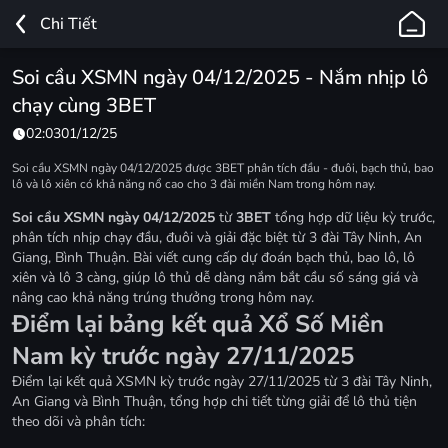
3BET
Chi Tiết
-
Nhà
Soi cầu XSMN ngày 04/12/2025 - Nắm nhịp lô
Cái
chạy cùng 3BET
Thể
Thao
02:03
01/12/25
Uy
Soi cầu XSMN ngày 04/12/2025 được 3BET phân tích đầu - đuôi, bạch thủ, bao
Tín
lô và lô xiên có khả năng nổ cao cho 3 đài miền Nam trong hôm nay.
|
Soi cầu XSMN ngày 04/12/2025
từ
3BET
tổng hợp dữ liệu kỳ trước,
Cược
phân tích nhịp chạy đầu, đuôi và giải đặc biệt từ 3 đài Tây Ninh, An
Đỉnh
Giang, Bình Thuận. Bài viết cung cấp dự đoán bạch thủ, bao lô, lô
Cao
xiên và lô 3 càng, giúp lô thủ dễ dàng nắm bắt cầu số sáng giá và
nâng cao khả năng trúng thưởng trong hôm nay.
-
Điểm lại bảng kết quả Xổ Số Miền
Bùng
Nổ
Nam kỳ trước ngày 27/11/2025
Cùng
Điểm lại kết quả XSMN kỳ trước ngày 27/11/2025 từ 3 đài Tây Ninh,
Siêu
An Giang và Bình Thuận, tổng hợp chi tiết từng giải để lô thủ tiện
Chợ
theo dõi và phân tích:
Games