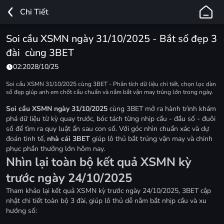
3BET
Chi Tiết
-
Nhà
Soi cầu XSMN ngày 31/10/2025 - Bắt số đẹp 3
Cái
đài cùng 3BET
Thể
Thao
02:20
28/10/25
Uy
Soi cầu XSMN 31/10/2025 cùng 3BET - Phân tích dữ liệu chi tiết, chọn lọc dàn
Tín
số đẹp giúp anh em chốt cầu chuẩn và nắm bắt vận may trúng lớn trong ngày.
|
Soi cầu XSMN ngày 31/10/2025
cùng 3BET mở ra hành trình khám
Cược
phá dữ liệu từ kỳ quay trước, bóc tách từng nhịp cầu - đầu số - đuôi
Đỉnh
số để tìm ra quy luật ẩn sau con số. Với góc nhìn chuẩn xác và dự
Cao
đoán tinh tế,
nhà cái 3BET
giúp lô thủ bắt trúng vận may và chinh
phục phần thưởng lớn hôm nay.
-
Nhìn lại toàn bộ kết quả XSMN kỳ
Bùng
Nổ
trước ngày 24/10/2025
Cùng
Tham khảo lại kết quả XSMN kỳ trước ngày 24/10/2025, 3BET cập
Siêu
nhật chi tiết toàn bộ 3 đài, giúp lô thủ dễ nắm bắt nhịp cầu và xu
Chợ
hướng số:
Games