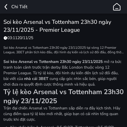
3BET
Chi Tiết
-
Nhà
Soi kèo Arsenal vs Tottenham 23h30 ngày
Cái
23/11/2025 - Premier League
Thể
Thao
03:11
20/11/25
Uy
Soi kèo Arsenal vs Tottenham 23h30 ngày 23/11/2025 tại vòng 12 Premier
Tín
League, 3BET phân tích kèo đấu, đội hình dự kiến và lịch sử đối đầu, đồng thời
đưa ra dự đoán chuẩn xác cho người chơi.
|
Soi kèo Arsenal vs Tottenham 23h30 ngày 23/11/2025
mở ra bức
Cược
tranh toàn cảnh trước trận derby Bắc London thuộc vòng 12
Đỉnh
Premier League. Từ tỷ lệ kèo, đội hình dự kiến đến lịch sử đối đầu,
Cao
bài viết của
nhà cái 3BET
cung cấp góc nhìn sắc bén, giúp người
chơi đưa ra quyết định cược thông minh và hiệu quả.
-
Tỷ lệ kèo Arsenal vs Tottenham 23h30
Bùng
Nổ
ngày 23/11/2025
Cùng
Trận đại chiến Arsenal vs Tottenham sắp diễn ra đầy kịch tính. Hãy
Siêu
cùng điểm qua tỷ lệ kèo mới nhất, giúp bạn có cái nhìn tổng quan
Chợ
trước khi đặt cược.
Games