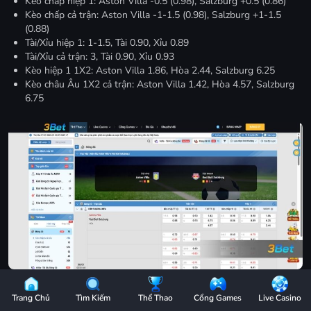
Kèo chấp hiệp 1: Aston Villa -0.5 (0.98), Salzburg +0.5 (0.86)
Kèo chấp cả trận: Aston Villa -1-1.5 (0.98), Salzburg +1-1.5
(0.88)
Tài/Xỉu hiệp 1: 1-1.5, Tài 0.90, Xỉu 0.89
Tài/Xỉu cả trận: 3, Tài 0.90, Xỉu 0.93
Kèo hiệp 1 1X2: Aston Villa 1.86, Hòa 2.44, Salzburg 6.25
Kèo châu Âu 1X2 cả trận: Aston Villa 1.42, Hòa 4.57, Salzburg
6.75
Tỷ lệ kèo Aston Villa vs Salzburg 03h00 ngày 30/01/2026
Trang Chủ
Tìm Kiếm
Thể Thao
Cổng Games
Live Casino